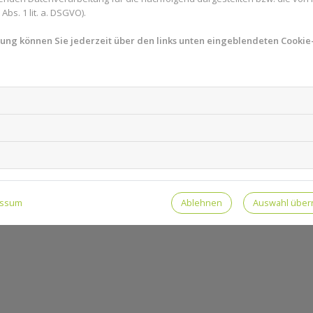
bs. 1 lit. a. DSGVO).
mung können Sie jederzeit über den links unten eingeblendeten Cookie-
Ablehnen
Auswahl übe
essum