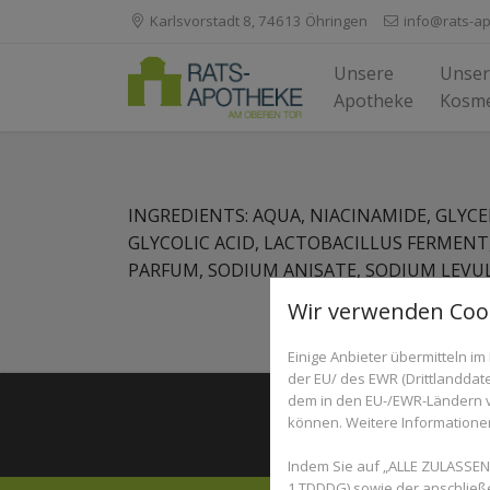
Karlsvorstadt 8, 74613 Öhringen
info@rats-a
Unsere
Unser
Apotheke
Kosme
INGREDIENTS: AQUA, NIACINAMIDE, GLYCER
GLYCOLIC ACID, LACTOBACILLUS FERMENT
PARFUM, SODIUM ANISATE, SODIUM LEVUL
Wir verwenden Coo
Einige Anbieter übermitteln 
der EU/ des EWR (Drittlanddate
dem in den EU-/EWR-Ländern ve
© 202
können. Weitere Informationen 
Indem Sie auf „ALLE ZULASSEN“
1 TDDDG) sowie der anschließ