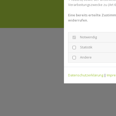
Verarbeitungszwecke zu (Art 6 A
Eine bereits erteilte Zustim
widerrufen.
Notwendig
Statistik
Andere
Datenschutzerklärung
|
Impr