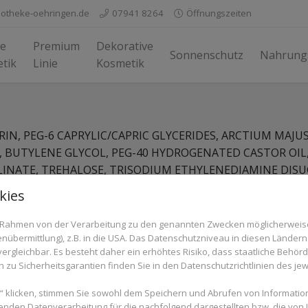
potheke-oehringen.de
07941 8264
Öffnungszeiten
e
Premium
Dekorative
Sonnenschutz
Nahrung
tik
Linie
Kosmetik
IN, PEG-6 CAPRYLIC/CAPRIC GLYCERIDES, ARCTIUM MAJUS
, BUTYLENE GLYCOL, PEG-40 HYDROGENATED CASTOR OIL
INATE, TREHALOSE, TRISODIUM ETHYLENEDIAMINE DISU
kies
im Rahmen von der Verarbeitung zu den genannten Zwecken möglicherwei
nübermittlung), z.B. in die USA. Das Datenschutzniveau in diesen Ländern 
rgleichbar. Es besteht daher ein erhöhtes Risiko, dass staatliche Behör
6 Rats Apotheke Öhringen
Impressum
Datenschutzerkl
zu Sicherheitsgarantien finden Sie in den Datenschutzrichtlinien des jew
 klicken, stimmen Sie sowohl dem Speichern und Abrufen von Information
enden Datenverarbeitung für die nachfolgend dargestellten bzw. die von