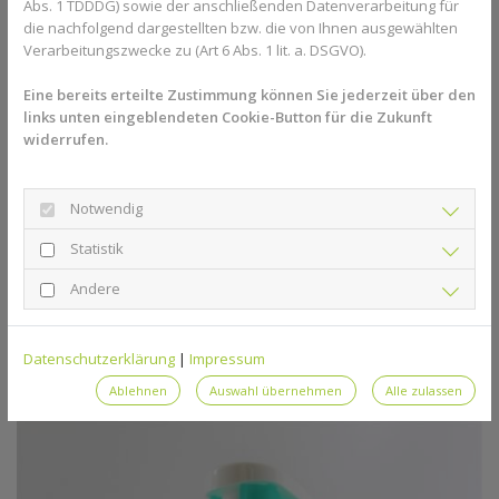
Abs. 1 TDDDG) sowie der anschließenden Datenverarbeitung für
BIOLYSATEN DER MILCHFERMENTE
die nachfolgend dargestellten bzw. die von Ihnen ausgewählten
Verarbeitungszwecke zu (Art 6 Abs. 1 lit. a. DSGVO).
Eine bereits erteilte Zustimmung können Sie jederzeit über den
links unten eingeblendeten Cookie-Button für die Zukunft
widerrufen.
PHYSIOLOGISCHE INTIM-WASCHLOTION PH 5.5 mit
MOOS und RINGELBLUMENEXTRAKT
Notwendig
Statistik
Andere
LINDERNDE INTIM-WASCHLOTION PH 6.5 mit
Datenschutzerklärung
|
Impressum
MALVENEXTRAKT und BISABOLOL
Ablehnen
Auswahl übernehmen
Alle zulassen