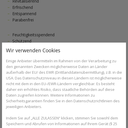
Revitalisierend
Erfrischend
Entspannend
Parabenfrei
Feuchtigkeitsspendend
Schützend
Lindernd
Wir verwenden Cookies
Seifenfrei
Inhaltsstoffe
100% pflanzlich
Einige Anbieter übermitteln im Rahmen von der Verarbeitung zu
den genannten Zwecken möglicherweise Daten an Länder
außerhalb der EU/ des EWR (Drittlanddatenübermittlung), z.B. in die
Inhaltsstoffe
USA. Das Datenschutzniveau in diesen Ländern ist möglicherweise
nicht mit dem in den EU-/EWR-Ländern vergleichbar. Es besteht
daher ein erhöhtes Risiko, dass staatliche Behörden auf diese
Daten zugreifen können. Weitere Informationen zu
Inhaltsstoffe
Sicherheitsgarantien finden Sie in den Datenschutzrichtlinien des
jeweiligen Anbieters.
Indem Sie auf „ALLE ZULASSEN“ klicken, stimmen Sie sowohl dem
Speichern und Abrufen von Informationen auf Ihrem Gerät (§ 25
SCHÜTZENDE INTIM-WASCHLOTION pH 4.5 mit