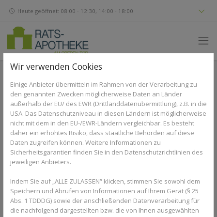
Heute geöffnet: 08:00 - 12:30, 14:00 - 18:00
Wir verwenden Cookies
INGREDIENTS: AQUA, CETEARYL ALCOHOL, GLYCERIN,
Einige Anbieter übermitteln im Rahmen von der Verarbeitung zu
DIMETHICONE, TRIMETHYLSI¬LOXYPHENYL
den genannten Zwecken möglicherweise Daten an Länder
DIMETHICONE,
ALANINE, THREONINE, VALINE, ARGININE,
außerhalb der EU/ des EWR (Drittlanddatenübermittlung), z.B. in die
ASPARTIC ACID, GLYCINE, HISTIDINE, ISOLEUCINE,
USA. Das Datenschutzniveau in diesen Ländern ist möglicherweise
PHENYLALANINE, PROLINE, SERINE, CORYLUS AVELLANA NUT
nicht mit dem in den EU-/EWR-Ländern vergleichbar. Es besteht
OIL, CETRIMONIUM CHLORIDE, INOSITOL,
SODIUM PCA,
daher ein erhöhtes Risiko, dass staatliche Behörden auf diese
TOCOPHEROL, ASCORBIC ACID, ASCORBYL PALMITATE,
Daten zugreifen können. Weitere Informationen zu
Sicherheitsgarantien finden Sie in den Datenschutzrichtlinien des
AMODIMETHICONE/MORPHOLINO¬METHYL SILSESQUIOXANE
jeweiligen Anbieters.
COPOLYMER, CAPRYLYL METHICONE, CITRIC ACID, DISODIUM
EDTA, HYDROXYPROPYL GUAR, LACTIC ACID, MICA, O-
Indem Sie auf „ALLE ZULASSEN“ klicken, stimmen Sie sowohl dem
CYMEN-5-OL, OLEYL ERUCATE, PARFUM, PCA, PEG-12
Speichern und Abrufen von Informationen auf Ihrem Gerät (§ 25
DIMETHICONE, PEG-8, PHENOXYETHANOL, SODIUM
Abs. 1 TDDDG) sowie der anschließenden Datenverarbeitung für
LACTATE, CI 77491, CI 77891, TRIDECETH-5,
die nachfolgend dargestellten bzw. die von Ihnen ausgewählten
TRIETHOXYCAPRYLYLSILANE.