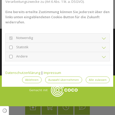
Verarbeitungszwecke zu (Art 6 Abs. 1 lit. a. DSGVO).
* In Fettschrift wurden die Aktivstoffe, in Kursivschrift die
Eine bereits erteilte Zustimmung können Sie jederzeit über den
Konservierungsstoffe hervorgehoben.
links unten eingeblendeten Cookie-Button für die Zukunft
widerrufen.
Notwendig
© 2026 Rats Apotheke Öhringen
Statistik
Impressum
Datenschutzerklärung
Andere
Datenschutzerklärung
|
Impressum
Ablehnen
Auswahl übernehmen
Alle zulassen
Cookie Einstellungen