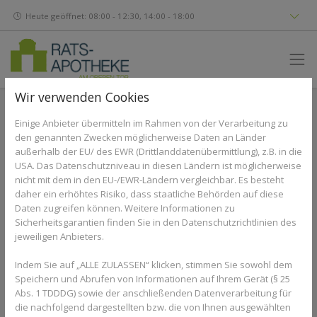
Heute geöffnet: 08:00 - 12:30, 14:00 - 18:00
Wir verwenden Cookies
INGREDIENTS: AQUA, CAPRYLIC/CAPRIC TRIGLYCERIDE,
Einige Anbieter übermitteln im Rahmen von der Verarbeitung zu
PROPYLHEPTYL CAPRYLATE, PEG-30
den genannten Zwecken möglicherweise Daten an Länder
DIPOLYHYDROXYSTEARATE, GLYCERIN, ISOHEXADECANE,
außerhalb der EU/ des EWR (Drittlanddatenübermittlung), z.B. in die
MACADAMIA TERNIFOLIA SEED OIL, DICAPRYLYL ETHER,
USA. Das Datenschutzniveau in diesen Ländern ist möglicherweise
DIPALMITOYL HYDROXYPROLINE, UBIQUINONE,
nicht mit dem in den EU-/EWR-Ländern vergleichbar. Es besteht
PEUCEDANUM GRAVEOLENS EXTRACT, ALLANTOIN,
daher ein erhöhtes Risiko, dass staatliche Behörden auf diese
ASCORBYL PALMITATE, TOCOPHERYL ACETATE, ASCORBIC
Daten zugreifen können. Weitere Informationen zu
Sicherheitsgarantien finden Sie in den Datenschutzrichtlinien des
ACID, DISODIUM EDTA, HYDROGENATED MICROCRYSTALLINE
jeweiligen Anbieters.
WAX, GLYCINE SOJA OIL, SYNTHETIC WAX, CITRIC ACID,
MAGNESIUM STEARATE, BUTYLENE GLYCOL, CAPRYLYL
Indem Sie auf „ALLE ZULASSEN“ klicken, stimmen Sie sowohl dem
GLYCOL, MAGNESIUM SULFATE, PARFUM, O-CYMEN-5-OI,
Speichern und Abrufen von Informationen auf Ihrem Gerät (§ 25
PEG-8, PHENOXYETHANOL, PPG-15 STEARYL ETHER, SODIUM
Abs. 1 TDDDG) sowie der anschließenden Datenverarbeitung für
DEHYDROACETATE, TOCOPHEROL, XANTHAN GUM.
die nachfolgend dargestellten bzw. die von Ihnen ausgewählten