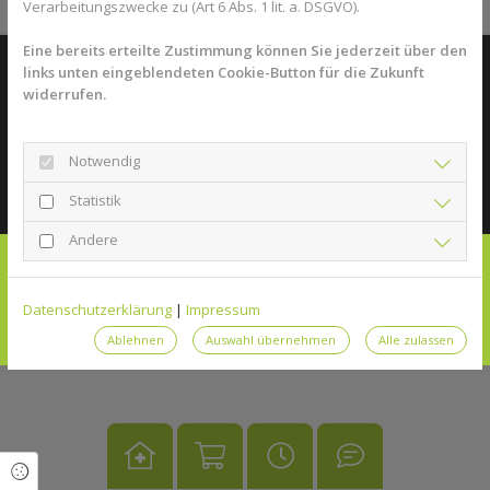
Verarbeitungszwecke zu (Art 6 Abs. 1 lit. a. DSGVO).
Eine bereits erteilte Zustimmung können Sie jederzeit über den
links unten eingeblendeten Cookie-Button für die Zukunft
© 2026 Rats Apotheke Öhringen
widerrufen.
Impressum
Datenschutzerklärung
Notwendig
Statistik
Andere
Datenschutzerklärung
|
Impressum
Ablehnen
Auswahl übernehmen
Alle zulassen
Cookie Einstellungen